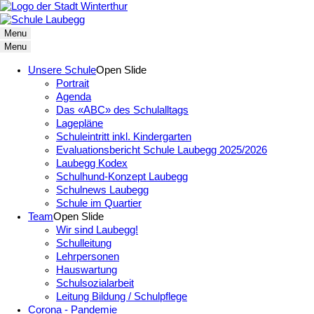
Menu
Menu
Unsere Schule
Open Slide
Portrait
Agenda
Das «ABC» des Schulalltags
Lagepläne
Schuleintritt inkl. Kindergarten
Evaluationsbericht Schule Laubegg 2025/2026
Laubegg Kodex
Schulhund-Konzept Laubegg
Schulnews Laubegg
Schule im Quartier
Team
Open Slide
Wir sind Laubegg!
Schulleitung
Lehrpersonen
Hauswartung
Schulsozialarbeit
Leitung Bildung / Schulpflege
Corona - Pandemie