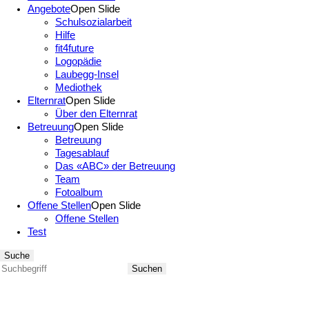
Angebote
Open Slide
Schulsozialarbeit
Hilfe
fit4future
Logopädie
Laubegg-Insel
Mediothek
Elternrat
Open Slide
Über den Elternrat
Betreuung
Open Slide
Betreuung
Tagesablauf
Das «ABC» der Betreuung
Team
Fotoalbum
Offene Stellen
Open Slide
Offene Stellen
Test
Suche
Suchen