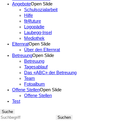
Angebote
Open Slide
Schulsozialarbeit
Hilfe
fit4future
Logopädie
Laubegg-Insel
Mediothek
Elternrat
Open Slide
Über den Elternrat
Betreuung
Open Slide
Betreuung
Tagesablauf
Das «ABC» der Betreuung
Team
Fotoalbum
Offene Stellen
Open Slide
Offene Stellen
Test
Suche
Suchen