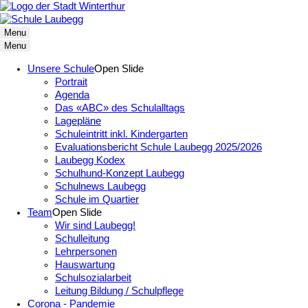
Menu
Menu
Unsere Schule
Open Slide
Portrait
Agenda
Das «ABC» des Schulalltags
Lagepläne
Schuleintritt inkl. Kindergarten
Evaluationsbericht Schule Laubegg 2025/2026
Laubegg Kodex
Schulhund-Konzept Laubegg
Schulnews Laubegg
Schule im Quartier
Team
Open Slide
Wir sind Laubegg!
Schulleitung
Lehrpersonen
Hauswartung
Schulsozialarbeit
Leitung Bildung / Schulpflege
Corona - Pandemie