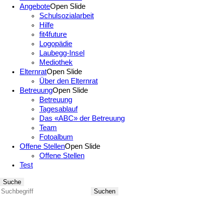
Angebote
Open Slide
Schulsozialarbeit
Hilfe
fit4future
Logopädie
Laubegg-Insel
Mediothek
Elternrat
Open Slide
Über den Elternrat
Betreuung
Open Slide
Betreuung
Tagesablauf
Das «ABC» der Betreuung
Team
Fotoalbum
Offene Stellen
Open Slide
Offene Stellen
Test
Suche
Suchen