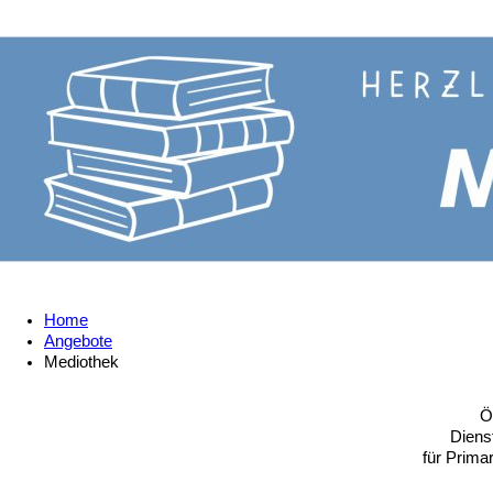
Home
Angebote
Mediothek
Ö
Diens
für Prima