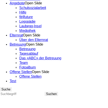
Angebote
Open Slide
Schulsozialarbeit
Hilfe
fit4future
Logopädie
Laubegg-Insel
Mediothek
Elternrat
Open Slide
Über den Elternrat
Betreuung
Open Slide
Betreuung
Tagesablauf
Das «ABC» der Betreuung
Team
Fotoalbum
Offene Stellen
Open Slide
Offene Stellen
Test
Suche
Suchen