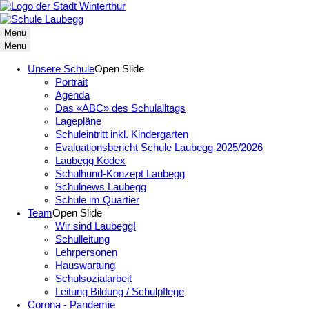
Menu
Menu
Unsere Schule
Open Slide
Portrait
Agenda
Das «ABC» des Schulalltags
Lagepläne
Schuleintritt inkl. Kindergarten
Evaluationsbericht Schule Laubegg 2025/2026
Laubegg Kodex
Schulhund-Konzept Laubegg
Schulnews Laubegg
Schule im Quartier
Team
Open Slide
Wir sind Laubegg!
Schulleitung
Lehrpersonen
Hauswartung
Schulsozialarbeit
Leitung Bildung / Schulpflege
Corona - Pandemie